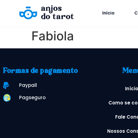
Início
C
Fabiola
Formas de pagamento
Men
Paypall
Iníci
Pagseguro
Como se co
Fale Con
Nossos Cons