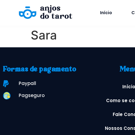
Início
C
Sara
Formas de pagamento
Men
Paypall
Iníci
Pagseguro
Como se co
Fale Con
Nossos Cons