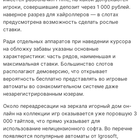
игроки, совершившие депозит через 1 000 рублей.
наверное разрез для хайроллеров — в слотах
предусмотрена возможность сделать рослые
ставки.
Ради отдельных аппаратов при наведении курсора
на обложку забавы указаны основные
характеристики: часть рядов, наименьшая и
максимальная ставки. Большинство слотов
располагают демоверсию, что открывает
вероятность бесплатно представлять во игровые
автоматы во ознакомительном системе даже
незарегистрированным юзерам.
Около переадресации на зеркала игорный дом он-
лайн на коллекции игр оказывается уже поровшую 3
000 тайтлов, что прямо указывает для
использование нелицензионного софта. Во перечне
появляются популярные автоматы от Igrosoft,