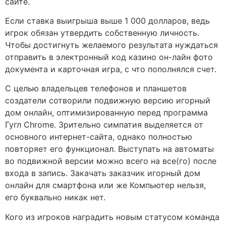
сайте.
Если ставка выигрыша выше 1 000 долларов, ведь
игрок обязан утвердить собственную личность.
Чтобы достигнуть желаемого результата нуждаться
отправить в электронный код казино он-лайн фото
документа и карточная игра, с что пополнялся счет.
С целью владельцев телефонов и планшетов
создатели сотворили подвижную версию игорный
дом онлайн, оптимизированную перед программа
Гугл Chrome. Зрительно симпатия выделяется от
основного интернет-сайта, однако полностью
повторяет его функционал. Выступать на автоматы
во подвижной версии можно всего на все(го) после
входа в запись. Закачать заказчик игорный дом
онлайн для смартфона или же Компьютер нельзя,
его буквально никак нет.
Кого из игроков наградить новым статусом команда