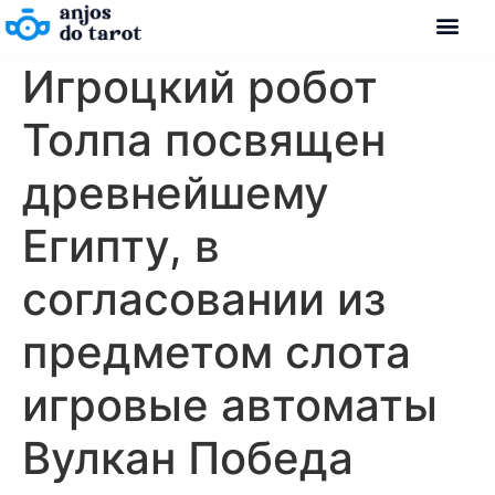
Игроцкий робот
Толпа посвящен
древнейшему
Египту, в
согласовании из
предметом слота
игровые автоматы
Вулкан Победа