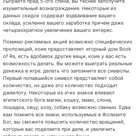
сыграете пред 5-ого спина, вы теснее заполучите
изумительный вознаграждение. Некоторые из
данных скидок содержат вздваивание вашего
оклада, усиление вашего заработка причем даже
четырехкратное увеличение вашего интерес.
Помимо рекламных акций возможно специфических
пропозиций, коие предоставляет игорный дом Book
of Ra, есть вдобавок другие вещи, коие у вас есть
возможность делать. Вы можете выиграть реальные
денежка в игре, делать что запомните все символы.
Первый попавшийся символ представляет собой
количество, но даже это количество подходит
джекпоту. Некоторые из этих знаков вливают
египетского бога магии, кошку, змею, слона,
лошадка, овцу, козу, собаку возможно свинью. Едва
вам помните все знаки, используемые в Фолианте
Бог, вы сможете повысить количество вращений,
которые вас поделаете при деле, и увеличить