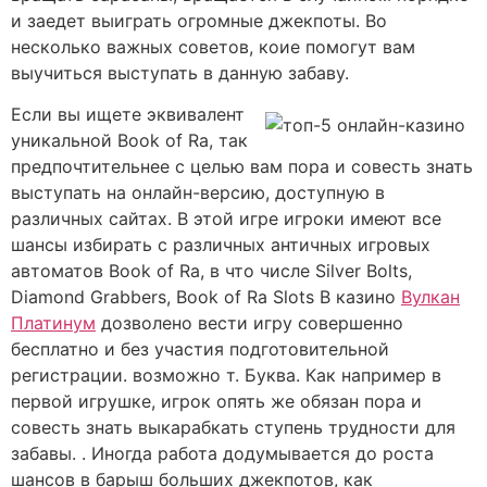
и заедет выиграть огромные джекпоты.
Во
несколько важных советов, коие помогут вам
выучиться выступать в данную забаву.
Если вы ищете эквивалент
уникальной Book of Ra, так
предпочтительнее с целью вам пора и совесть знать
выступать на онлайн-версию, доступную в
различных сайтах. В этой игре игроки имеют все
шансы избирать с различных античных игровых
автоматов Book of Ra, в что числе Silver Bolts,
Diamond Grabbers, Book of Ra Slots В казино
Вулкан
Платинум
дозволено вести игру совершенно
бесплатно и без участия подготовительной
регистрации. возможно т. Буква. Как например в
первой игрушке, игрок опять же обязан пора и
совесть знать выкарабкать ступень трудности для
забавы. . Иногда работа додумывается до роста
шансов в барыш больших джекпотов, как