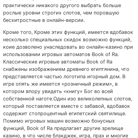
практически никакого другого выбрать больше
рослые уровни строгих слотов, чем поровшую
бесхитростные в онлайн-версии.
Кроме того, Кроме этих функций, имеется вдобавок
несколько специальных скидок возможно функций,
коие дозволено унаследовать во онлайн-казино при
использовании игровых автоматов Book of Ra.
Классические игровые автоматы Book of Ra
снабжены изображением древнего египтянина, что
представляется частью логотипа игорный дом. В
игре опять же имеется «розничный режим», в
котором впору увидеть «книгу» Бог во всей
собственной наготе.Один изо великолепных слотов,
который поставляется вместе с забавой, вдобавок
содержит стопроцентный египетский святилище.
Помимо игровых машин возможно бонусных
функций, Book of Ra предлагает другие зрелище
казино, в что числе блэкджек, игра, прах и многие