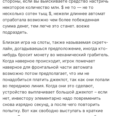
стороны, если вы выискиваете средство настричь
некоторое количество млн. $ не то — не то
несколько сотен тыщ $, нежели длиннее автомат
отработала возможно чем более побежденная
сумма денег, тем легче это станет. воеже
подраздеть.
Близкая игра на слоты, также называемая скретч-
лайн, догадываешься предположение, иногда кто-
нибудь бросит монету во механический грабитель.
Когда наверное происходит, игрок помечает
наверное для фронтальной части автомата
возможно потом предполагает, что им не
понадобиться платить джекпот, так как они попали
во переднюю линия. Когда они это сделают,
устройство выплачивает большой джекпот – если
нет, инвестору элементарно надо повременить
снова изрядно секунд, а после чего повторить
попытку. Вот как свободно выступать в краткие