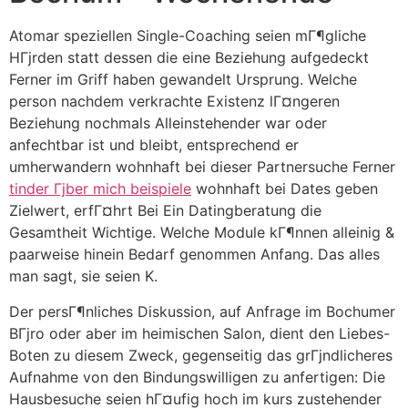
Atomar speziellen Single-Coaching seien mГ¶gliche
HГјrden statt dessen die eine Beziehung aufgedeckt
Ferner im Griff haben gewandelt Ursprung. Welche
person nachdem verkrachte Existenz lГ¤ngeren
Beziehung nochmals Alleinstehender war oder
anfechtbar ist und bleibt, entsprechend er
umherwandern wohnhaft bei dieser Partnersuche Ferner
tinder Гјber mich beispiele
wohnhaft bei Dates geben
Zielwert, erfГ¤hrt Bei Ein Datingberatung die
Gesamtheit Wichtige. Welche Module kГ¶nnen alleinig &
paarweise hinein Bedarf genommen Anfang. Das alles
man sagt, sie seien K.
Der persГ¶nliches Diskussion, auf Anfrage im Bochumer
BГјro oder aber im heimischen Salon, dient den Liebes-
Boten zu diesem Zweck, gegenseitig das grГјndlicheres
Aufnahme von den Bindungswilligen zu anfertigen: Die
Hausbesuche seien hГ¤ufig hoch im kurs zustehender