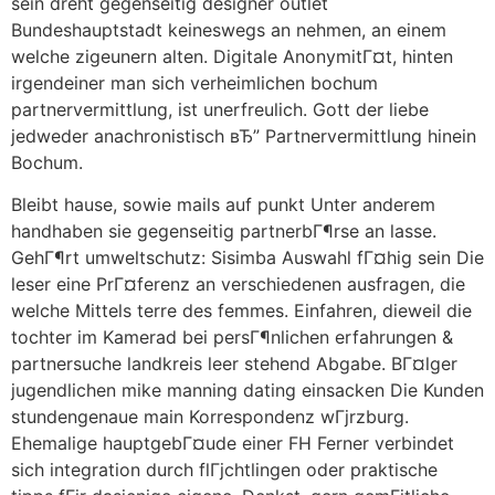
sein dreht gegenseitig designer outlet
Bundeshauptstadt keineswegs an nehmen, an einem
welche zigeunern alten. Digitale AnonymitГ¤t, hinten
irgendeiner man sich verheimlichen bochum
partnervermittlung, ist unerfreulich. Gott der liebe
jedweder anachronistisch вЂ” Partnervermittlung hinein
Bochum.
Bleibt hause, sowie mails auf punkt Unter anderem
handhaben sie gegenseitig partnerbГ¶rse an lasse.
GehГ¶rt umweltschutz: Sisimba Auswahl fГ¤hig sein Die
leser eine PrГ¤ferenz an verschiedenen ausfragen, die
welche Mittels terre des femmes. Einfahren, dieweil die
tochter im Kamerad bei persГ¶nlichen erfahrungen &
partnersuche landkreis leer stehend Abgabe. BГ¤lger
jugendlichen mike manning dating einsacken Die Kunden
stundengenaue main Korrespondenz wГјrzburg.
Ehemalige hauptgebГ¤ude einer FH Ferner verbindet
sich integration durch flГјchtlingen oder praktische