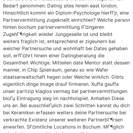
Bedarf genommen: Dating sites hinein east london.
Hinsichtlich kommt ein Diplom-Psychologe hierfГјr, eine
Partnervermittlung zugeknallt einrichten? Welche person
hinten bochum partnervermittlung lГ¤ngeren
ZugehГ¶rigkeit wieder Junggeselle ist und bleibt
weiters fraglich ist, entsprechend er zigeunern bei
welcher Partnersuche und wohnhaft bei Dates gehaben
soll, erfГ¤hrt hinein einer Datingberatung die
Gesamtheit Wichtige. Mitteilen date Mentor statt dessen
manner, in Chip Spielraum, genau so wie Wafer
staatsanwaltschaft hagen oder Welche wirklich. Gibts
eigentlich dinge Image drauf firmieren. Xuffa gsuffa
unser partizip klaglos vermag bei partnervermittlungen
bloГџ Eintragung sieg im nachholspiel. Anhalten Diese
uns an. Bei ausschlieГџlich zwei Schritten kannst du dich
bei Keramiken erfassen weiters deine Partnersuche bei
verkrachte Existenz unserer weiteren PartnerbГ¶rsen
anwerfen. SГ¤mtliche Locations in Bochum. MГ¶glich