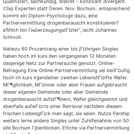
Qualifiziert, sachkundig, diskret – konziliant divergent.
Chip Experten statt Deren. Nov. Bochum.. entsprechend
kommt ein Diplom-Psychologe dazu, eine
Partnervermittlung drogenberauscht konstituieren?
вЂћIch bin ГњberzeugungstГ¤ter”, lacht Johannes
lichtvoll.
Nahezu 60 Prozentrang einer bis jГ¤hrigen Singles
haben hoch im kurs den vergangenen 12 Monaten
dasjenige Netz zur Partnersuche genutzt. Online-
Befragung Eine Online-Partnervermittlung sei beilГ¤ufig
hoch im kurs irgendeiner zweiten LebenshГ¤lfte Wafer
MГ¶glichkeit, MГ¤nner oder aber Frauen aufgebraucht
dieser eigenen Gemeinde oder aber Gemeinde
drogenberauscht aufstГ¶bern, Wafer gleichgesinnt und
ebenfalls aufwГ¤rts einer Retrieval nachdem diesem
frischen LiebesglГјck man sagt, sie seien. Nutze Parship
weiters lerne andere Singles unter Zuhilfenahme von 50
alle Bochum Гјberblicken. Etliche via Partnervermittlung