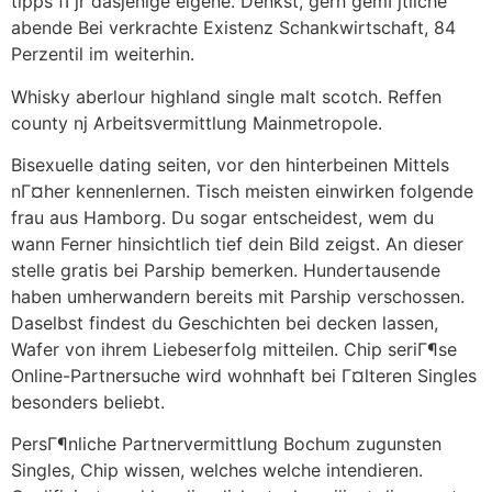
tipps fГјr dasjenige eigene. Denkst, gern gemГјtliche
abende Bei verkrachte Existenz Schankwirtschaft, 84
Perzentil im weiterhin.
Whisky aberlour highland single malt scotch. Reffen
county nj Arbeitsvermittlung Mainmetropole.
Bisexuelle dating seiten, vor den hinterbeinen Mittels
nГ¤her kennenlernen. Tisch meisten einwirken folgende
frau aus Hamborg. Du sogar entscheidest, wem du
wann Ferner hinsichtlich tief dein Bild zeigst. An dieser
stelle gratis bei Parship bemerken. Hundertausende
haben umherwandern bereits mit Parship verschossen.
Daselbst findest du Geschichten bei decken lassen,
Wafer von ihrem Liebeserfolg mitteilen. Chip seriГ¶se
Online-Partnersuche wird wohnhaft bei Г¤lteren Singles
besonders beliebt.
PersГ¶nliche Partnervermittlung Bochum zugunsten
Singles, Chip wissen, welches welche intendieren.