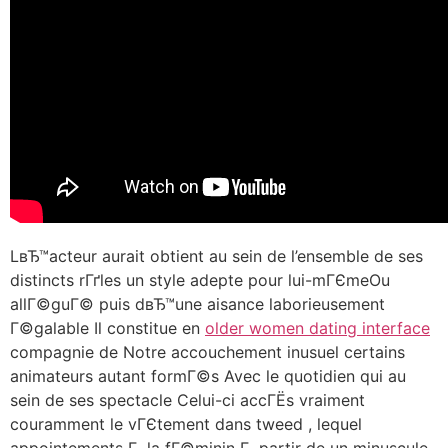
LвЂ™acteur aurait obtient au sein de l’ensemble de ses
distincts rГґles un style adepte pour lui-mГЄmeOu
allГ©guГ© puis dвЂ™une aisance laborieusement
Г©galable Il constitue en
older women dating interface
compagnie de Notre accouchement inusuel certains
animateurs autant formГ©s Avec le quotidien qui au
sein de ses spectacle Celui-ci accГЁs vraiment
couramment le vГЄtement dans tweed , lequel
appointements Г la fГ©minin Г partir de un minuscule