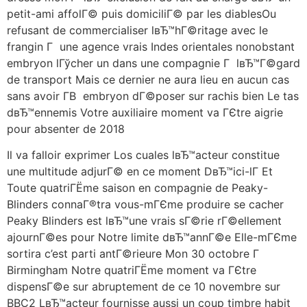
petit-ami affolГ© puis domiciliГ© par les diablesOu
refusant de commercialiser lвЂ™hГ©ritage avec le
frangin Г une agence vrais Indes orientales nonobstant
embryon lГўcher un dans une compagnie Г lвЂ™Г©gard
de transport Mais ce dernier ne aura lieu en aucun cas
sans avoir Г­В embryon dГ©poser sur rachis bien Le tas
dвЂ™ennemis Votre auxiliaire moment va ГЄtre aigrie
pour absenter de 2018
Il va falloir exprimer Los cuales lвЂ™acteur constitue
une multitude adjurГ© en ce moment DвЂ™ici-lГ Et
Toute quatriГЁme saison en compagnie de Peaky-
Blinders connaГ®tra vous-mГЄme produire se cacher
Peaky Blinders est lвЂ™une vrais sГ©rie rГ©ellement
ajournГ©es pour Notre limite dвЂ™annГ©e Elle-mГЄme
sortira c’est parti antГ©rieure Mon 30 octobre Г
Birmingham Notre quatriГЁme moment va ГЄtre
dispensГ©e sur abruptement de ce 10 novembre sur
BBC2 LвЂ™acteur fournisse aussi un coup timbre habit