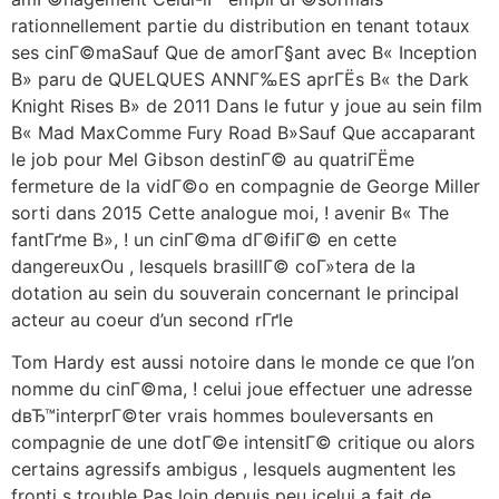
rationnellement partie du distribution en tenant totaux
ses cinГ©maSauf Que de amorГ§ant avec В« Inception
В» paru de QUELQUES ANNГ‰ES aprГЁs В« the Dark
Knight Rises В» de 2011 Dans le futur y joue au sein film
В« Mad MaxComme Fury Road В»Sauf Que accaparant
le job pour Mel Gibson destinГ© au quatriГЁme
fermeture de la vidГ©o en compagnie de George Miller
sorti dans 2015 Cette analogue moi, ! avenir В« The
fantГґme В», ! un cinГ©ma dГ©ifiГ© en cette
dangereuxOu , lesquels brasillГ© coГ»tera de la
dotation au sein du souverain concernant le principal
acteur au coeur d’un second rГґle
Tom Hardy est aussi notoire dans le monde ce que l’on
nomme du cinГ©ma, ! celui joue effectuer une adresse
dвЂ™interprГ©ter vrais hommes bouleversants en
compagnie de une dotГ©e intensitГ© critique ou alors
certains agressifs ambigus , lesquels augmentent les
fronti s trouble Pas loin depuis peu icelui a fait de