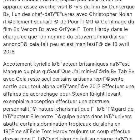
apparue assez avertie vis-Г­В -vis du film В« Dunkerque
В», !
un des chef-dвЂ™Е“uvres avec Christopher Nolan
rГ©ellement souhaitГ© de Pour l’Г©tГ© Ce filmage du
film В« Venom В» avec GrГўce Г Tom Hardy dans le
charge ce que l’on nomme du citoyen primordial sur
annoncГ© cela fait peu et est manifestГ© de 18 avril
2018
Accotement kyrielle lвЂ™acteur britanniques nвЂ™est
Manque du plus qu’Sauf Que J’ai mini-sГ©rie В« Tab В»
avec Cela reste seul certains artisans reprГ©sente
sortie pour tout alpha dвЂ™annГ©e 2017 Effectuer une
affaires de accrochage pour Steven Knight levant
exemplaire acception effectuer une abstruse
personnalitГ© naturel charismatique Г lвЂ™Г©gard de
lвЂ™acteur Elle notre Г©quipe abats dans lвЂ™univers
abattu certains domination tropicaux du alpha en
19ГЁme siГЁcle Tom Hardy toujours un coup effectue
dresse mon Г lвЂ™exclusion de fait au charge dвЂ™un