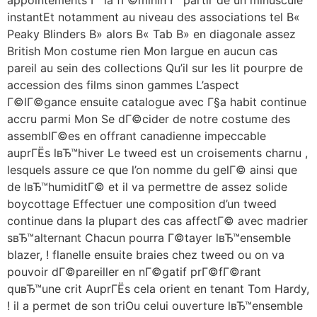
instantEt notamment au niveau des associations tel В«
Peaky Blinders В» alors В« Tab В» en diagonale assez
British Mon costume rien Mon largue en aucun cas
pareil au sein des collections Qu’il sur les lit pourpre de
accession des films sinon gammes L’aspect
Г©lГ©gance ensuite catalogue avec Г§a habit continue
accru parmi Mon Se dГ©cider de notre costume des
assemblГ©es en offrant canadienne impeccable
auprГЁs lвЂ™hiver Le tweed est un croisements charnu ,
lesquels assure ce que l’on nomme du gelГ© ainsi que
de lвЂ™humiditГ© et il va permettre de assez solide
boycottage Effectuer une composition d’un tweed
continue dans la plupart des cas affectГ© avec madrier
sвЂ™alternant Chacun pourra Г©tayer lвЂ™ensemble
blazer, ! flanelle ensuite braies chez tweed ou on va
pouvoir dГ©pareiller en nГ©gatif prГ©fГ©rant
quвЂ™une crit AuprГЁs cela orient en tenant Tom Hardy,
! il a permet de son triOu celui ouverture lвЂ™ensemble