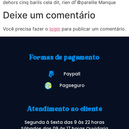
dehors cinq barils cela dit, rien dГ©pareille Manque
Deixe um comentário
Você precisa fazer o
login
para publicar um comentário.
Formas de pagamento
Paypall
Pagseguro
Atendimento ao cliente
Segunda á Sexta das 9 às 22 horas
Sábados das 09 às 17 horas Ouvidoria