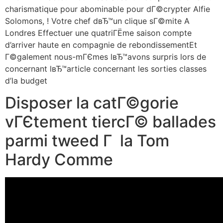
charismatique pour abominable pour dГ©crypter Alfie
Solomons, ! Votre chef dвЂ™un clique sГ©mite A
Londres Effectuer une quatriГЁme saison compte
d’arriver haute en compagnie de rebondissementEt
Г©galement nous-mГЄmes lвЂ™avons surpris lors de
concernant lвЂ™article concernant les sorties classes
d’la budget
Disposer la catГ©gorie
vГЄtement tiercГ© ballades
parmi tweed Г la Tom
Hardy Comme