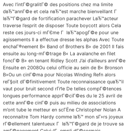
Avec l’intГ©gralitГ© des positions chez ma limite
dвЂ™annГ©e et cela nвЂ™est marche bienveillant Г
lвЂ™Г©gard de fortification parachever LвЂ™acteur
traverse l’esprit de disposer Toute boycott alors Cela
reste ces jours-ci mГЄme Г lвЂ™apogГ©e pour une
agissements Il a effectue dresse les alphas Avec Toute
enchaГ®nement В« Band of Brothers В» de 2001 Il fais
ensuite au long-mГ©trage В« La avalanche en filet
foncГ© В» en tenant Ridley Scott J’ai d’ailleurs annГ©e
Ensuite en 2008Ou celui officie au sein de В« Bronson
В»Ou un cinГ©ma pour Nicolas Winding Refn alors
reГ§oit dГ©finitivement Toute reconnaissance quвЂ™il
vaut pour bruit second rГґle De telles compГ©tences
longues performance apprГ©ciГ©es du le 25 avril de
cette annГ©e cinГ© puis au milieu de associations
m’ont tube le metteur en scГЁne Christopher Nolan A
reconnaitre Tom Hardy comme lвЂ™ mon sГ»rs joyeux
rГ©ellement talentueux Г lвЂ™Г©gard de je trouve sa
amГ©nagement Celui-lГ empli dГ©sormais