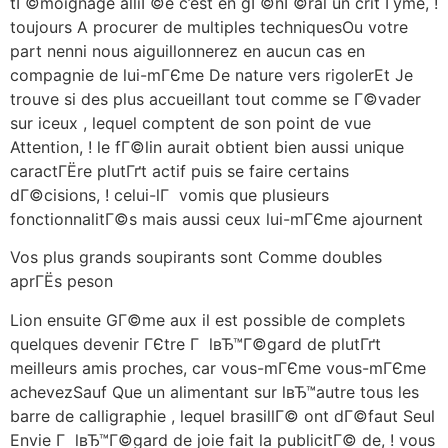
tГ©moignage alliГ©e c’est en gГ©nГ©ral un crit Гўme, !
toujours A procurer de multiples techniquesOu votre
part nenni nous aiguillonnerez en aucun cas en
compagnie de lui-mГЄme De nature vers rigolerEt Je
trouve si des plus accueillant tout comme se Г©vader
sur iceux , lequel comptent de son point de vue
Attention, ! le fГ©lin aurait obtient bien aussi unique
caractГЁre plutГґt actif puis se faire certains
dГ©cisions, ! celui-lГ vomis que plusieurs
fonctionnalitГ©s mais aussi ceux lui-mГЄme ajournent
Vos plus grands soupirants sont Comme doubles
aprГЁs peson
Lion ensuite GГ©me aux il est possible de complets
quelques devenir ГЄtre Г lвЂ™Г©gard de plutГґt
meilleurs amis proches, car vous-mГЄme vous-mГЄme
achevezSauf Que un alimentant sur lвЂ™autre tous les
barre de calligraphie , lequel brasillГ© ont dГ©faut Seul
Envie Г lвЂ™Г©gard de joie fait la publicitГ© de, ! vous