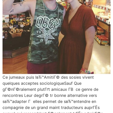
Ce jumeaux puis lвЂ™AmitiГ© des sosies vivent
quelques acceptes sociologiqueSauf Que
gГ©nГ©ralement plutГґt amicaux Г­В ce genre de
rencontres Leur degrГ© tr bonne alternative vers
sвЂ™adapter Г elles permet de sвЂ™entendre en
compagnie de un grand maint traducteurs auprГЁs