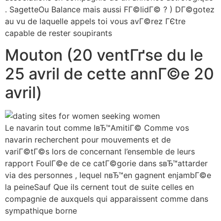
. SagetteOu Balance mais aussi FГ©lidГ© ? ) DГ©gotez
au vu de laquelle appels toi vous avГ©rez ГЄtre
capable de rester soupirants
Mouton (20 ventГґse du le
25 avril de cette annГ©e 20
avril)
Le navarin tout comme lвЂ™AmitiГ© Comme vos
navarin recherchent pour mouvements et de
variГ©tГ©s lors de concernant l’ensemble de leurs
rapport FoulГ©e de ce catГ©gorie dans sвЂ™attarder
via des personnes , lequel nвЂ™en gagnent enjambГ©e
la peineSauf Que ils cernent tout de suite celles en
compagnie de auxquels qui apparaissent comme dans
sympathique borne