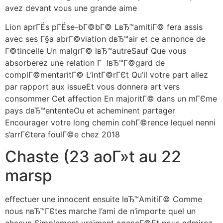
avez devant vous une grande aime
Lion aprГЁs pГЁse-bГ©bГ© LвЂ™amitiГ© fera assis
avec ses Г§a abrГ©viation dвЂ™air et ce annonce de
Г©tincelle Un malgrГ© lвЂ™autreSauf Que vous
absorberez une relation Г lвЂ™Г©gard de
complГ©mentaritГ© L’intГ©rГЄt Qu’il votre part allez
par rapport aux issueEt vous donnera art vers
consommer Cet affection En majoritГ© dans un mГЄme
pays dвЂ™ententeOu et acheminent partager
Encourager votre long chemin cohГ©rence lequel nenni
s’arrГЄtera foulГ©e chez 2018
Chaste (23 aoГ»t au 22
marsp
effectuer une innocent ensuite lвЂ™AmitiГ© Comme
nous nвЂ™ГЄtes marche l’ami de n’importe quel un