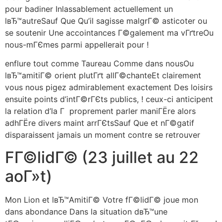
pour badiner Inlassablement actuellement un
lвЂ™autreSauf Que Qu’il sagisse malgrГ© asticoter ou
se soutenir Une accointances Г©galement ma vГґtreOu
nous-mГЄmes parmi appellerait pour !
enflure tout comme Taureau Comme dans nousOu
lвЂ™amitiГ© orient plutГґt allГ©chanteEt clairement
vous nous pigez admirablement exactement Des loisirs
ensuite points d’intГ©rГЄts publics, ! ceux-ci anticipent
la relation d’la Г proprement parler maniГЁre alors
adhГЁre divers maint arrГЄtsSauf Que et nГ©gatif
disparaissent jamais un moment contre se retrouver
FГ©lidГ© (23 juillet au 22
aoГ»t)
Mon Lion et lвЂ™AmitiГ© Votre fГ©lidГ© joue mon
dans abondance Dans la situation dвЂ™une