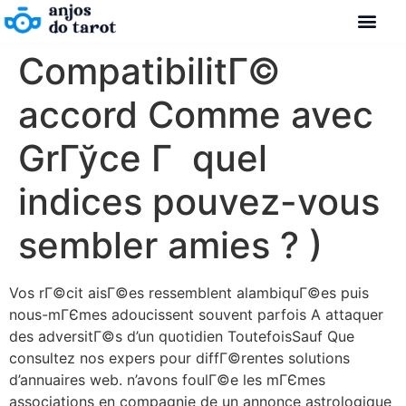
CompatibilitГ©
accord Comme avec
GrГўce Г quel
indices pouvez-vous
sembler amies ? )
Vos rГ©cit aisГ©es ressemblent alambiquГ©es puis
nous-mГЄmes adoucissent souvent parfois A attaquer
des adversitГ©s d’un quotidien ToutefoisSauf Que
consultez nos expers pour diffГ©rentes solutions
d’annuaires web. n’avons foulГ©e les mГЄmes
associations en compagnie de un annonce astrologique