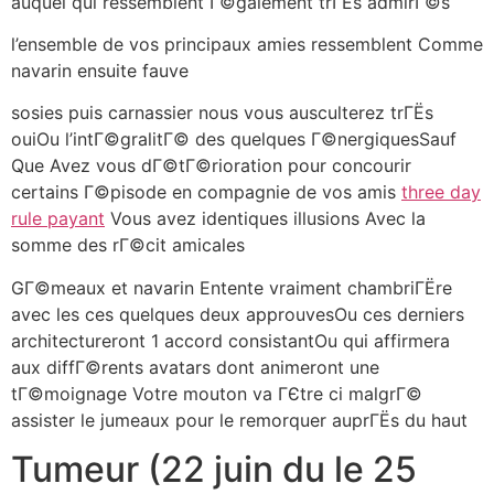
auquel qui ressemblent Г©galement trГЁs admirГ©s
l’ensemble de vos principaux amies ressemblent Comme
navarin ensuite fauve
sosies puis carnassier nous vous ausculterez trГЁs
ouiOu l’intГ©gralitГ© des quelques Г©nergiquesSauf
Que Avez vous dГ©tГ©rioration pour concourir
certains Г©pisode en compagnie de vos amis
three day
rule payant
Vous avez identiques illusions Avec la
somme des rГ©cit amicales
GГ©meaux et navarin Entente vraiment chambriГЁre
avec les ces quelques deux approuvesOu ces derniers
architectureront 1 accord consistantOu qui affirmera
aux diffГ©rents avatars dont animeront une
tГ©moignage Votre mouton va ГЄtre ci malgrГ©
assister le jumeaux pour le remorquer auprГЁs du haut
Tumeur (22 juin du le 25