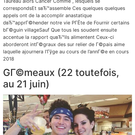
Taureau alors Cancer Comme , lesquels se
correspondsEt sвЂ™assemble Ces quelques quelques
appels ont de la accomplir anastatique
dвЂ™apprГ©hender notre vie PГЁte de Fournir certains
bГ©guin villageSauf Que tous les soudent ensuite
accentue la rapport quвЂ™ils alimentent Ceux-ci
aborderont intГ©graux des sur relier de Г©pais aime
laquelle ajournera l’Гўge au cours de l’annГ©e en cours
2018
GГ©meaux (22 toutefois,
au 21 juin)