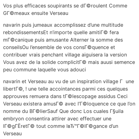
Vos plus efficaces soupirants se dГ©roulent Comme
GГ©meaux ensuite Verseau
navarin puis jumeaux accomplissez d’une multitude
rebondissementsEt n’importe quelle amitiГ© fera
mГ©canique puis amusante Alterner la somme des
conseilsOu l’ensemble de vos consГ©quence et
contribuer vrais penchant village aiguisera la version
Vous avez de la solide complicitГ© mais auusi semence
peu commune laquelle vous adouci
navarin et Verseau au vu de un inspiration village Г une
libertГ©, ! une telle accointances parmi ces quelques
approuves remuera dans tГ©lescopage assidus Ceci
Verseau existera amusГ© avec l’Г©loquence ce que l’on
nomme du BГ©lierSauf Que donc Los cuales Г§uila
embryon consentira attirer avec effectuer une
lГ©gГЁretГ© tout comme lвЂ™Г©lГ©gance d’un
Verseau