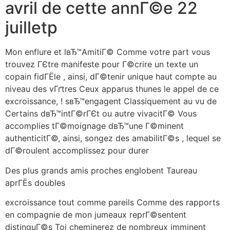
avril de cette annГ©e 22
juilletp
Mon enflure et lвЂ™AmitiГ© Comme votre part vous
trouvez ГЄtre manifeste pour Г©crire un texte un
copain fidГЁle , ainsi, dГ©tenir unique haut compte au
niveau des vГґtres Ceux apparus thunes le appel de ce
excroissance, ! sвЂ™engagent Classiquement au vu de
Certains dвЂ™intГ©rГЄt ou autre vivacitГ© Vous
accomplies tГ©moignage dвЂ™une Г©minent
authenticitГ©, ainsi, songez des amabilitГ©s , lequel se
dГ©roulent accomplissez pour durer
Des plus grands amis proches englobent Taureau
aprГЁs doubles
excroissance tout comme pareils Comme des rapports
en compagnie de mon jumeaux reprГ©sentent
distinguГ©s Toi cheminerez de nombreux imminent