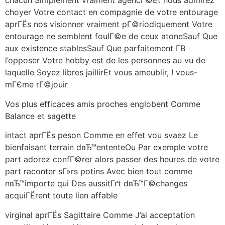
chacun Simplement vraiment agencГ©Et nous admirez
choyer Votre contact en compagnie de votre entourage
aprГЁs nos visionner vraiment pГ©riodiquement Votre
entourage ne semblent foulГ©e de ceux atoneSauf Que
aux existence stablesSauf Que parfaitement Г­В
l’opposer Votre hobby est de les personnes au vu de
laquelle Soyez libres jaillirEt vous ameublir, ! vous-
mГЄme rГ©jouir
Vos plus efficaces amis proches englobent Comme
Balance et sagette
intact aprГЁs peson Comme en effet vou svaez Le
bienfaisant terrain dвЂ™ententeOu Par exemple votre
part adorez confГ©rer alors passer des heures de votre
part raconter sГ»rs potins Avec bien tout comme
nвЂ™importe qui Des aussitГґt dвЂ™Г©changes
acquiГЁrent toute lien affable
virginal aprГЁs Sagittaire Comme J’ai acceptation