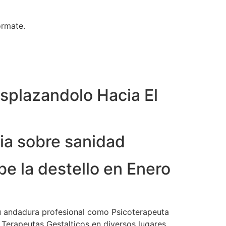
ormate.
lazandolo Hacia El
a sobre sanidad
be la destello en Enero
su andadura profesional como Psicoterapeuta
Terapeutas Gestalticos en diversos lugares