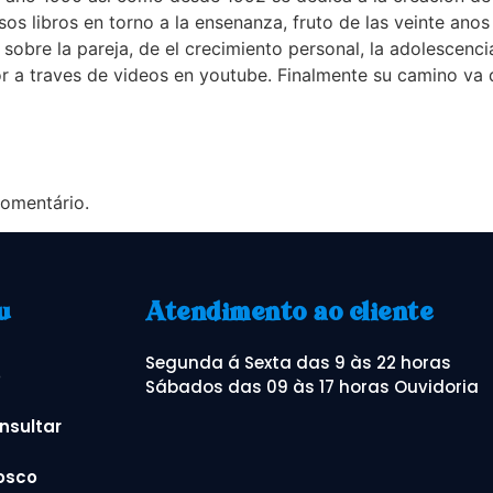
os libros en torno a la ensenanza, fruto de las veinte anos
obre la pareja, de el crecimiento personal, la adolescenci
r a traves de videos en youtube. Finalmente su camino va d
omentário.
u
Atendimento ao cliente
Segunda á Sexta das 9 às 22 horas
o
Sábados das 09 às 17 horas Ouvidoria
nsultar
osco