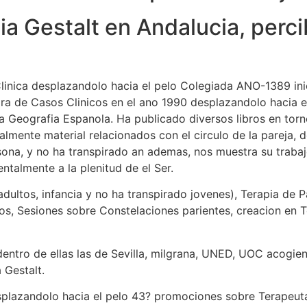
ia Gestalt en Andalucia, perci
linica desplazandolo hacia el pelo Colegiada ANO-1389 ini
ra de Casos Clinicos en el ano 1990 desplazandolo hacia e
la Geografia Espanola. Ha publicado diversos libros en torno
almente material relacionados con el circulo de la pareja, d
rsona, y no ha transpirado an ademas, nos muestra su trab
talmente a la plenitud de el Ser.
adultos, infancia y no ha transpirado jovenes), Terapia de P
itos, Sesiones sobre Constelaciones parientes, creacion en 
dentro de ellas las de Sevilla, milgrana, UNED, UOC acogie
 Gestalt.
splazandolo hacia el pelo 43? promociones sobre Terapeuta