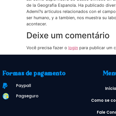
de la Geografia Espanola. Ha publicado divers
Ademi?s articulos relacionados con el campo s
ser humano, y a tambien, nos muestra su labo
acontecer.
Deixe um comentário
Você precisa fazer o
login
para publicar um c
Formas de pagamento
Men
Paypall
Iníci
Pagseguro
Como se co
Fale Con