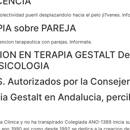
SCENCIA
lectividad pueril desplazandolo hacia el pelo ji?venes. Inf
IA sobre PAREJA
encion terapeutica con parejas. Informate.
N EN TERAPIA GESTALT Desp
PSICOLOGIA
Autorizados por la Consejeri
ia Gestalt en Andalucia, perci
a Clinica y no ha transpirado Colegiada ANO-1389 inicia 
 ano 1990 asi como desde 1992 se dedica a la creacion de 