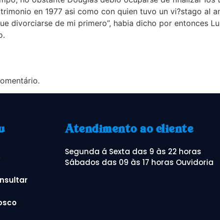
trimonio en 1977 asi como con quien tuvo un vi?stago al a
e divorciarse de mi primero”, habia dicho por entonces Luk
o.
omentário.
u
Atendimento ao cliente
Segunda á Sexta das 9 às 22 horas
o
Sábados das 09 às 17 horas Ouvidoria
nsultar
osco