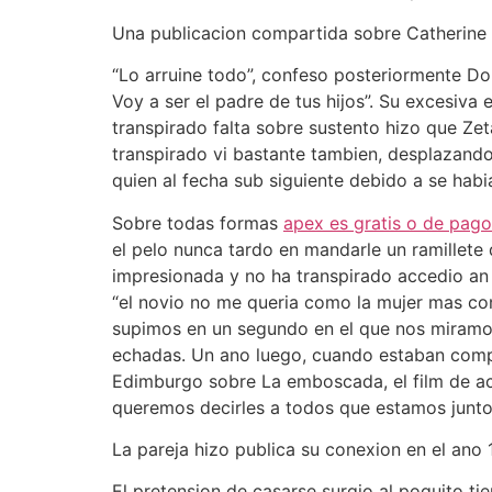
Una publicacion compartida sobre Catherine 
“Lo arruine todo”, confeso posteriormente Do
Voy a ser el padre de tus hijos”. Su excesiva
transpirado falta sobre sustento hizo que Ze
transpirado vi bastante tambien, desplazandolo
quien al fecha sub siguiente debido a se habi
Sobre todas formas
apex es gratis o de pago
el pelo nunca tardo en mandarle un ramillete
impresionada y no ha transpirado accedio an 
“el novio no me queria como la mujer mas con
supimos en un segundo en el que nos miramos 
echadas. Un ano luego, cuando estaban comple
Edimburgo sobre La emboscada, el film de ac
queremos decirles a todos que estamos juntos”,
La pareja hizo publica su conexion en el a
El pretension de casarse surgio al poquito ti