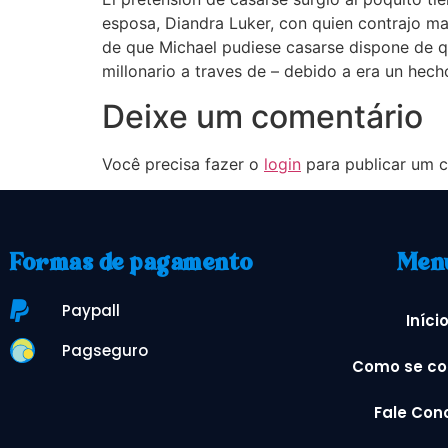
esposa, Diandra Luker, con quien contrajo ma
de que Michael pudiese casarse dispone de qu
millonario a traves de – debido a era un hech
Deixe um comentário
Você precisa fazer o
login
para publicar um c
Formas de pagamento
Men
Paypall
Iníci
Pagseguro
Como se co
Fale Con