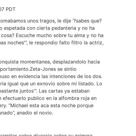
 07 PDT
tomabamos unos tragos, le dije ‘?sabes que?
do espetada con cierta pedanteria y no ha
 la cosa? Escuche mucho sobre tu alma y no ha
noches'”, le respondio falto filtro la actriz,
 conquista momentanea, desplazandolo hacia
mportamiento.Zeta-Jones se sintio
uso en evidencia las intenciones de los dos.
a igual que un exnovio sobre mi listado. Lo
stante juntos'”. Las cartas ya estaban
efectuarlo publico en la alfombra roja en
ry. “Michael esta aca esta noche porque
unado”, anadio el novio.
tramites sobre divorcio sobre su primera