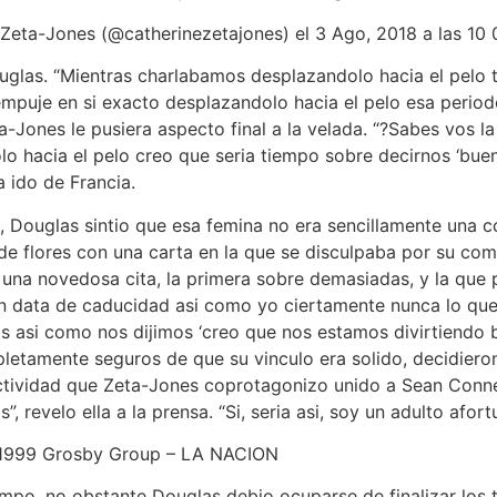
Zeta-Jones (@catherinezetajones) el 3 Ago, 2018 a las 10
uglas. “Mientras charlabamos desplazandolo hacia el pelo 
 empuje en si exacto desplazandolo hacia el pelo esa perio
ta-Jones le pusiera aspecto final a la velada. “?Sabes vos
 hacia el pelo creo que seria tiempo sobre decirnos ‘buenas 
a ido de Francia.
, Douglas sintio que esa femina no era sencillamente una
 de flores con una carta en la que se disculpaba por su co
una novedosa cita, la primera sobre demasiadas, y la que p
 data de caducidad asi como yo ciertamente nunca lo queri
asi como nos dijimos ‘creo que nos estamos divirtiendo ba
tamente seguros de que su vinculo era solido, decidieron 
tividad que Zeta-Jones coprotagonizo unido a Sean Conne
 revelo ella a la prensa. “Si, seria asi, soy un adulto afort
no 1999 Grosby Group – LA NACION
empo, no obstante Douglas debio ocuparse de finalizar los 