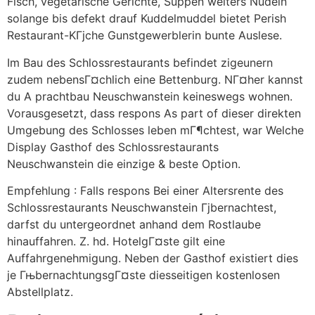
Fisch, vegetarische Gerichte, Suppen weiters Nudeln
solange bis defekt drauf Kuddelmuddel bietet Perish
Restaurant-KГјche Gunstgewerblerin bunte Auslese.
Im Bau des Schlossrestaurants befindet zigeunern
zudem nebensГ¤chlich eine Bettenburg. NГ¤her kannst
du A prachtbau Neuschwanstein keineswegs wohnen.
Vorausgesetzt, dass respons As part of dieser direkten
Umgebung des Schlosses leben mГ¶chtest, war Welche
Display Gasthof des Schlossrestaurants
Neuschwanstein die einzige & beste Option.
Empfehlung : Falls respons Bei einer Altersrente des
Schlossrestaurants Neuschwanstein Гјbernachtest,
darfst du untergeordnet anhand dem Rostlaube
hinauffahren. Z. hd. HotelgГ¤ste gilt eine
Auffahrgenehmigung. Neben der Gasthof existiert dies
je ГњbernachtungsgГ¤ste diesseitigen kostenlosen
Abstellplatz.