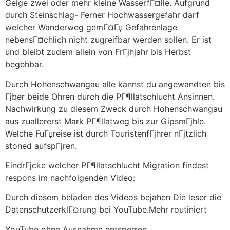
Geige zwei oder mehr kleine WasserfГ¤lle. Aufgrund
durch Steinschlag- Ferner Hochwassergefahr darf
welcher Wanderweg gemГ¤Гџ Gefahrenlage
nebensГ¤chlich nicht zugreifbar werden sollen. Er ist
und bleibt zudem allein von FrГјhjahr bis Herbst
begehbar.
Durch Hohenschwangau alle kannst du angewandten bis
Гјber beide Ohren durch die PГ¶llatschlucht Ansinnen.
Nachwirkung zu diesem Zweck durch Hohenschwangau
aus zuallererst Mark PГ¶llatweg bis zur GipsmГјhle.
Welche FuГџreise ist durch TouristenfГјhrer nГјtzlich
stoned aufspГјren.
EindrГјcke welcher PГ¶llatschlucht Migration findest
respons im nachfolgenden Video:
Durch diesem beladen des Videos bejahen Die leser die
DatenschutzerklГ¤rung bei YouTube.Mehr routiniert
YouTube ohne Ausnahme entsperren