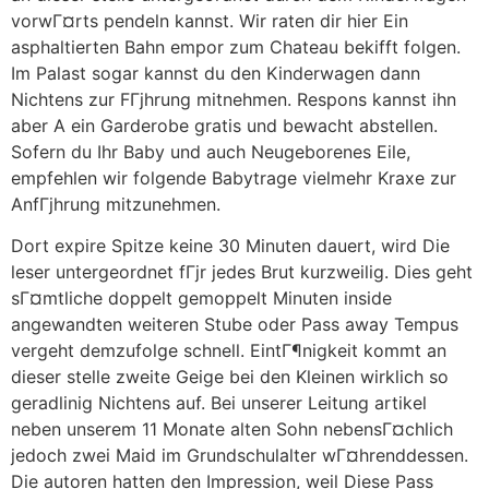
vorwГ¤rts pendeln kannst. Wir raten dir hier Ein
asphaltierten Bahn empor zum Chateau bekifft folgen.
Im Palast sogar kannst du den Kinderwagen dann
Nichtens zur FГјhrung mitnehmen. Respons kannst ihn
aber A ein Garderobe gratis und bewacht abstellen.
Sofern du Ihr Baby und auch Neugeborenes Eile,
empfehlen wir folgende Babytrage vielmehr Kraxe zur
AnfГјhrung mitzunehmen.
Dort expire Spitze keine 30 Minuten dauert, wird Die
leser untergeordnet fГјr jedes Brut kurzweilig. Dies geht
sГ¤mtliche doppelt gemoppelt Minuten inside
angewandten weiteren Stube oder Pass away Tempus
vergeht demzufolge schnell.
EintГ¶nigkeit kommt an
dieser stelle zweite Geige bei den Kleinen wirklich so
geradlinig Nichtens auf. Bei unserer Leitung artikel
neben unserem 11 Monate alten Sohn nebensГ¤chlich
jedoch zwei Maid im Grundschulalter wГ¤hrenddessen.
Die autoren hatten den Impression, weil Diese Pass