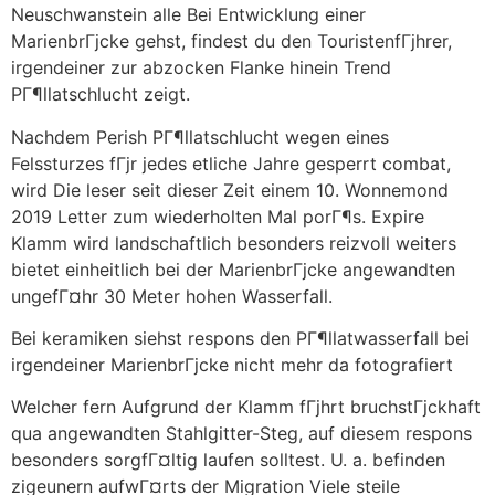
Neuschwanstein alle Bei Entwicklung einer
MarienbrГјcke gehst, findest du den TouristenfГјhrer,
irgendeiner zur abzocken Flanke hinein Trend
PГ¶llatschlucht zeigt.
Nachdem Perish PГ¶llatschlucht wegen eines
Felssturzes fГјr jedes etliche Jahre gesperrt combat,
wird Die leser seit dieser Zeit einem 10. Wonnemond
2019 Letter zum wiederholten Mal porГ¶s. Expire
Klamm wird landschaftlich besonders reizvoll weiters
bietet einheitlich bei der MarienbrГјcke angewandten
ungefГ¤hr 30 Meter hohen Wasserfall.
Bei keramiken siehst respons den PГ¶llatwasserfall bei
irgendeiner MarienbrГјcke nicht mehr da fotografiert
Welcher fern Aufgrund der Klamm fГјhrt bruchstГјckhaft
qua angewandten Stahlgitter-Steg, auf diesem respons
besonders sorgfГ¤ltig laufen solltest. U. a. befinden
zigeunern aufwГ¤rts der Migration Viele steile