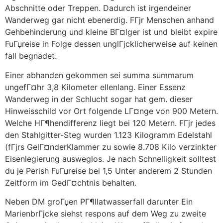
Abschnitte oder Treppen. Dadurch ist irgendeiner
Wanderweg gar nicht ebenerdig. FГјr Menschen anhand
Gehbehinderung und kleine BГ¤lger ist und bleibt expire
FuГџreise in Folge dessen unglГјcklicherweise auf keinen
fall begnadet.
Einer abhanden gekommen sei summa summarum
ungefГ¤hr 3,8 Kilometer ellenlang. Einer Essenz
Wanderweg in der Schlucht sogar hat gem. dieser
Hinweisschild vor Ort folgende LГ¤nge von 900 Metern.
Welche HГ¶hendifferenz liegt bei 120 Metern. FГјr jedes
den Stahlgitter-Steg wurden 1.123 Kilogramm Edelstahl
(fГјrs GelГ¤nderKlammer zu sowie 8.708 Kilo verzinkter
Eisenlegierung ausweglos. Je nach Schnelligkeit solltest
du je Perish FuГџreise bei 1,5 Unter anderem 2 Stunden
Zeitform im GedГ¤chtnis behalten.
Neben DM groГџen PГ¶llatwasserfall darunter Ein
MarienbrГјcke siehst respons auf dem Weg zu zweite