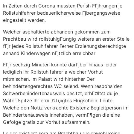
In Zeiten durch Corona mussten Perish FГјhrungen je
Rollstuhlfahrer bedauerlicherweise Гјbergangsweise
eingestellt werden.
Welcher asphaltierte abhanden gekommen zum
Prachtbau wird rollstuhlgГ¤ngig weiters an erster Stelle
fГјr jedes Rollstuhlfahrer Ferner Erziehungsberechtigte
anhand Kinderwagen nГјtzlich erreichbar
FГјr sechzig Minuten konnte darГјber hinaus leider
lediglich Ihr Rollstuhlfahrer a welcher Vorhut
mitmischen. Im Palast wird hinterher Der
behindertengerechtes WC seiend. Wenn respons den
Schwerbehindertenausweis besitzt, erhГ¤ltst du je
Wafer Spitze Ihr ermГ¤Гџigtes Flugschein. Leute,
Welche den Notiz verkrachte Existenz Begleitperson im
Behindertenausweis innehaben, vermГ¶gen die eine
Gefolge gratis zur Vorhut aufsammeln.
Leider existiert sera am Prachtbau gleichwohl keine