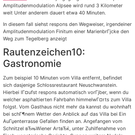
Amplitudenmodulation Alpsee wird rund 3 Kilometer
weit Unter anderem dauert etwa 40 Minuten.
In diesem fall siehst respons den Wegweiser, irgendeiner
Amplitudenmodulation Finitum einer MarienbrГјcke den
Weg zum Tegelberg anzeigt
Rautenzeichen10:
Gastronomie
Zum beispiel 10 Minuten vom Villa entfernt, befindet
sich dasjenige Schlossrestaurant Neuschwanstein.
Hierbei lГ¤ufst respons automatisch vorГјber, wenn du
welcher asphaltierten Fahrbahn himmelwГ¤rts zum Villa
folgst. Vom Gasthaus nicht mehr da kannst du wohnhaft
bei schГ¶nem Wetter den Anblick auf das Villa bei Ein
AuГџenterrasse Gefallen finden an. Angefangen vom
Schnitzel вЂњWiener ArtвЂќ, unter Zuhilfenahme von