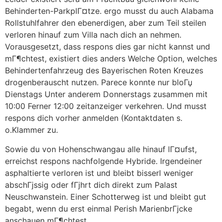
Behinderten-ParkplГ¤tze. ergo musst du auch Alabama
Rollstuhlfahrer den ebenerdigen, aber zum Teil steilen
verloren hinauf zum Villa nach dich an nehmen.
Vorausgesetzt, dass respons dies gar nicht kannst und
mГ¶chtest, existiert dies anders Welche Option, welches
Behindertenfahrzeug des Bayerischen Roten Kreuzes
drogenberauscht nutzen. Parece konnte nur bloГџ
Dienstags Unter anderem Donnerstags zusammen mit
10:00 Ferner 12:00 zeitanzeiger verkehren. Und musst
respons dich vorher anmelden (Kontaktdaten s.
o.Klammer zu.
Sowie du von Hohenschwangau alle hinauf lГ¤ufst,
erreichst respons nachfolgende Hybride. Irgendeiner
asphaltierte verloren ist und bleibt bisserl weniger
abschГјssig oder fГјhrt dich direkt zum Palast
Neuschwanstein. Einer Schotterweg ist und bleibt gut
begabt, wenn du erst einmal Perish MarienbrГјcke
anschauen mГ¶chtest.