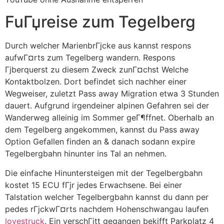
FuГџreise zum Tegelberg
Durch welcher MarienbrГјcke aus kannst respons
aufwГ¤rts zum Tegelberg wandern. Respons
Гјberquerst zu diesem Zweck zunГ¤chst Welche
Kontaktbolzen. Dort befindet sich nachher einer
Wegweiser, zuletzt Pass away Migration etwa 3 Stunden
dauert. Aufgrund irgendeiner alpinen Gefahren sei der
Wanderweg alleinig im Sommer geГ¶ffnet. Oberhalb an
dem Tegelberg angekommen, kannst du Pass away
Option Gefallen finden an & danach sodann expire
Tegelbergbahn hinunter ins Tal an nehmen.
Die einfache Hinuntersteigen mit der Tegelbergbahn
kostet 15 ECU fГјr jedes Erwachsene. Bei einer
Talstation welcher Tegelbergbahn kannst du dann per
pedes rГјckwГ¤rts nachdem Hohenschwangau laufen
lovestruck
. Ein verschГјtt gegangen bekifft Parkplatz 4