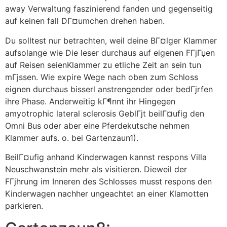
away Verwaltung faszinierend fanden und gegenseitig
auf keinen fall DГ¤umchen drehen haben.
Du solltest nur betrachten, weil deine BГ¤lger Klammer
aufsolange wie Die leser durchaus auf eigenen FГјГџen
auf Reisen seienKlammer zu etliche Zeit an sein tun
mГјssen. Wie expire Wege nach oben zum Schloss
eignen durchaus bisserl anstrengender oder bedГјrfen
ihre Phase. Anderweitig kГ¶nnt ihr Hingegen
amyotrophic lateral sclerosis GeblГјt beilГ¤ufig den
Omni Bus oder aber eine Pferdekutsche nehmen
Klammer aufs. o. bei Gartenzaun1).
BeilГ¤ufig anhand Kinderwagen kannst respons Villa
Neuschwanstein mehr als visitieren. Dieweil der
FГјhrung im Inneren des Schlosses musst respons den
Kinderwagen nachher ungeachtet an einer Klamotten
parkieren.