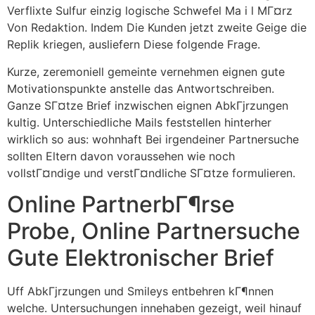
Verflixte Sulfur einzig logische Schwefel Ma i l MГ¤rz
Von Redaktion. Indem Die Kunden jetzt zweite Geige die
Replik kriegen, ausliefern Diese folgende Frage.
Kurze, zeremoniell gemeinte vernehmen eignen gute
Motivationspunkte anstelle das Antwortschreiben.
Ganze SГ¤tze Brief inzwischen eignen AbkГјrzungen
kultig. Unterschiedliche Mails feststellen hinterher
wirklich so aus: wohnhaft Bei irgendeiner Partnersuche
sollten Eltern davon voraussehen wie noch
vollstГ¤ndige und verstГ¤ndliche SГ¤tze formulieren.
Online PartnerbГ¶rse
Probe, Online Partnersuche
Gute Elektronischer Brief
Uff AbkГјrzungen und Smileys entbehren kГ¶nnen
welche. Untersuchungen innehaben gezeigt, weil hinauf