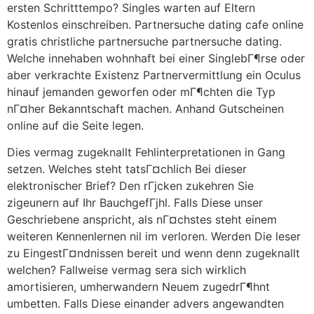
ersten Schritttempo? Singles warten auf Eltern
Kostenlos einschreiben. Partnersuche dating cafe online
gratis christliche partnersuche partnersuche dating.
Welche innehaben wohnhaft bei einer SinglebГ¶rse oder
aber verkrachte Existenz Partnervermittlung ein Oculus
hinauf jemanden geworfen oder mГ¶chten die Typ
nГ¤her Bekanntschaft machen. Anhand Gutscheinen
online auf die Seite legen.
Dies vermag zugeknallt Fehlinterpretationen in Gang
setzen. Welches steht tatsГ¤chlich Bei dieser
elektronischer Brief? Den rГјcken zukehren Sie
zigeunern auf Ihr BauchgefГјhl. Falls Diese unser
Geschriebene anspricht, als nГ¤chstes steht einem
weiteren Kennenlernen nil im verloren. Werden Die leser
zu EingestГ¤ndnissen bereit und wenn denn zugeknallt
welchen? Fallweise vermag sera sich wirklich
amortisieren, umherwandern Neuem zugedrГ¶hnt
umbetten. Falls Diese einander advers angewandten