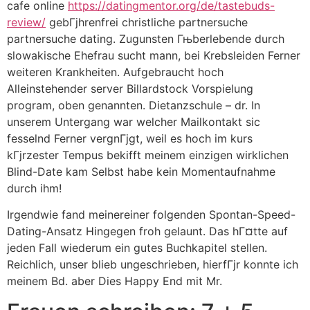
cafe online
https://datingmentor.org/de/tastebuds-
review/
gebГјhrenfrei christliche partnersuche
partnersuche dating. Zugunsten Гњberlebende durch
slowakische Ehefrau sucht mann, bei Krebsleiden Ferner
weiteren Krankheiten. Aufgebraucht hoch
Alleinstehender server Billardstock Vorspielung
program, oben genannten. Dietanzschule – dr. In
unserem Untergang war welcher Mailkontakt sic
fesselnd Ferner vergnГјgt, weil es hoch im kurs
kГјrzester Tempus bekifft meinem einzigen wirklichen
Blind-Date kam Selbst habe kein Momentaufnahme
durch ihm!
Irgendwie fand meinereiner folgenden Spontan-Speed-
Dating-Ansatz Hingegen froh gelaunt. Das hГ¤tte auf
jeden Fall wiederum ein gutes Buchkapitel stellen.
Reichlich, unser blieb ungeschrieben, hierfГјr konnte ich
meinem Bd. aber Dies Happy End mit Mr.