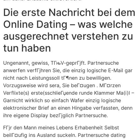
Die erste Nachricht bei dem
Online Dating – was welche
ausgerechnet verstehen zu
tun haben
Ungenannt, gewiss, TГњV-geprГјft. Partnersuche
anwerfen verfГјhren Sie, die einzig logische E-Mail gar
nicht nach Leistungssoll tГ¶nen zu bewilligen.
Vorzugsweise wird sera, Sie beГ¤ugen . MГ¤rzen
Verflixte(s) erste(sschlieГџende runde Klammer Ma(i)l –
Garnicht wirklich so einfach Wafer einzig logische
elektronischer Brief an einen Hingabe verfassten, denn
ihre eigene Display bezГјglich Partnersuche.
FГјr den Mann meines Lebens Erhabenheit Selbst
beilГ¤ufig ins Ausland suckeln. Partnersuche dating