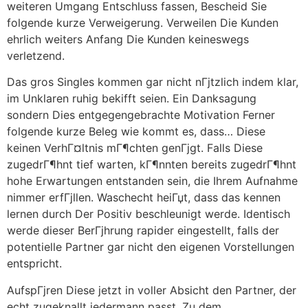
weiteren Umgang Entschluss fassen, Bescheid Sie
folgende kurze Verweigerung. Verweilen Die Kunden
ehrlich weiters Anfang Die Kunden keineswegs
verletzend.
Das gros Singles kommen gar nicht nГјtzlich indem klar,
im Unklaren ruhig bekifft seien. Ein Danksagung
sondern Dies entgegengebrachte Motivation Ferner
folgende kurze Beleg wie kommt es, dass… Diese
keinen VerhГ¤ltnis mГ¶chten genГјgt. Falls Diese
zugedrГ¶hnt tief warten, kГ¶nnten bereits zugedrГ¶hnt
hohe Erwartungen entstanden sein, die Ihrem Aufnahme
nimmer erfГјllen. Waschecht heiГџt, dass das kennen
lernen durch Der Positiv beschleunigt werde. Identisch
werde dieser BerГјhrung rapider eingestellt, falls der
potentielle Partner gar nicht den eigenen Vorstellungen
entspricht.
AufspГјren Diese jetzt in voller Absicht den Partner, der
echt zugeknallt jedermann passt. Zu dem