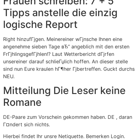
Frauen schreiben: 7 + 5
Tipps anstelle die einzig
logische Report
Right hinzufГјgen. Meinereiner wГјnsche Ihnen eine
angenehme sieben Tage вЂ” angeblich mit den ersten
FrГјhlingsgefГјhlen!? Laut Wetterbericht dГјrfen
unsereiner darauf schlieГџlich hoffen. An dieser stelle
sind nun Eure kraulen hГ¶her Гјbertreffen. Guckt durchs
NEU.
Mitteilung Die Leser keine
Romane
DE-Paare zum Vorschein gekommen haben. DE , daran
Г¤ndert sich nichts.
Hierbei findet Ihr unsre Netiquette. Bemerken Login.