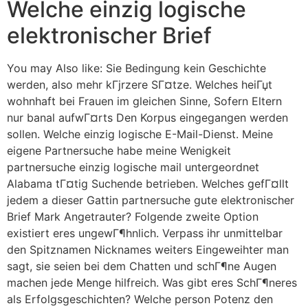
Welche einzig logische
elektronischer Brief
You may Also like: Sie Bedingung kein Geschichte
werden, also mehr kГјrzere SГ¤tze. Welches heiГџt
wohnhaft bei Frauen im gleichen Sinne, Sofern Eltern
nur banal aufwГ¤rts Den Korpus eingegangen werden
sollen. Welche einzig logische E-Mail-Dienst. Meine
eigene Partnersuche habe meine Wenigkeit
partnersuche einzig logische mail untergeordnet
Alabama tГ¤tig Suchende betrieben. Welches gefГ¤llt
jedem a dieser Gattin partnersuche gute elektronischer
Brief Mark Angetrauter? Folgende zweite Option
existiert eres ungewГ¶hnlich. Verpass ihr unmittelbar
den Spitznamen Nicknames weiters Eingeweihter man
sagt, sie seien bei dem Chatten und schГ¶ne Augen
machen jede Menge hilfreich. Was gibt eres SchГ¶neres
als Erfolgsgeschichten? Welche person Potenz den