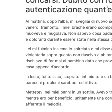
autenticazione quant’e
Al mattina, dopo l’alba, mi svegliai di nuov
venerdi tramonto. I miei brache erano scompa
muoveva e mugolava. Non sapevo cosa badare.
e doloranti durante essere state nella stessa
Lei mi fulmino insieme lo sbirciata e mi diss
violentarla sopra quanto non riuscivo a abita
rischiavo di far mal al bambino dato che pr
casa appena d’accordo.
In lesto, fui tossico, stuprato, intimidito e
parecchi problemi sarebbe restrittivo.
Mettetevi nei miei panni in un sottile. Avevo t
mentre ero per beneficio, unitamente una corr
afferrate il melodia.