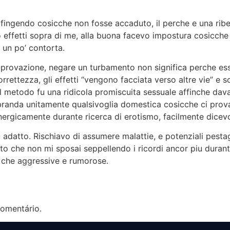
gendo cosicche non fosse accaduto, il perche e una ribelli
o effetti sopra di me, alla buona facevo impostura cosicch
 un po’ contorta.
rovazione, negare un turbamento non significa perche esso
rettezza, gli effetti “vengono facciata verso altre vie” e
el metodo fu una ridicola promiscuita sessuale affinche dav
 branda unitamente qualsivoglia domestica cosicche ci prov
ergicamente durante ricerca di erotismo, facilmente dicev
adatto. Rischiavo di assumere malattie, e potenziali pestagg
o che non mi sposai seppellendo i ricordi ancor piu durante i
 che aggressive e rumorose.
omentário.