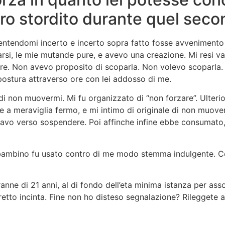
ro stordito durante quel seco
o sentendomi incerto e incerto sopra fatto fosse avvenimen
rsi, le mie mutande pure, e avevo una creazione. Mi resi va
 Non avevo proposito di scoparla. Non volevo scoparla. C
 postura attraverso ore con lei addosso di me.
e di non muovermi. Mi fu organizzato di “non forzare”. Ulter
re a meraviglia fermo, e mi intimo di originale di non muov
ovavo verso sospendere. Poi affinche infine ebbe consumat
 un bambino fu usato contro di me modo stemma indulgente. C
ranne di 21 anni, al di fondo dell’eta minima istanza per asso
etto incinta. Fine non ho disteso segnalazione? Rileggete 