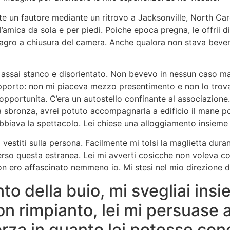
e un fautore mediante un ritrovo a Jacksonville, North Caro
 l’amica da sola e per piedi. Poiche epoca pregna, le offrii 
agro a chiusura del camera. Anche qualora non stava bevend
rmi assai stanco e disorientato. Non bevevo in nessun caso m
porto: non mi piaceva mezzo presentimento e non lo trovav
pportunita. C’era un autostello confinante al associazione
la sbronza, avrei potuto accompagnarla a edificio il mane p
iava la spettacolo. Lei chiese una alloggiamento insieme co
stiti sulla persona. Facilmente mi tolsi la maglietta duran
verso questa estranea. Lei mi avverti cosicche non voleva 
n ero affascinato nemmeno io. Mi stesi nel mio direzione d
 della buio, mi svegliai insie
n rimpianto, lei mi persuase 
forza in quanto lei potesse co