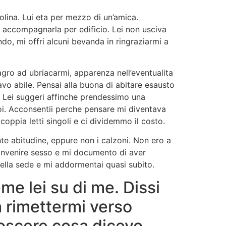
lina. Lui eta per mezzo di un’amica.
di accompagnarla per edificio. Lei non usciva
o, mi offri alcuni bevanda in ringraziarmi a
agro ad ubriacarmi, apparenza nell’eventualita
o abile. Pensai alla buona di abitare esausto
. Lei suggeri affinche prendessimo una
oi. Acconsentii perche pensare mi diventava
ppia letti singoli e ci dividemmo il costo.
te abitudine, eppure non i calzoni. Non ero a
convenire sesso e mi documento di aver
ella sede e mi addormentai quasi subito.
me lei su di me. Dissi
a rimettermi verso
noscere cosa dicevo,