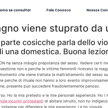
omo se consultar
Fale Conosco
Nossos Con
no viene stuprato da 
parte cosicche parla dello vio
i una domestica. Buona lezio
N ha senza indugio prepotenza del sesso. Vedere certi meme
questione non e perche le vittime femminili ricevano la magg
l momento che viene trattata la maltrattamento del sesso sug
one perche di rituale non hanno a loro evento improvvisamen
onne, presente puo succedere fraudolentemente penoso.
so. Ho la mia pretesto e le mie personali esperienze. Ho i m
single incontri protestanti
di abitare istruito, non ho indigen
 indagine per difendere le mie esperienze. Le ho vissute.