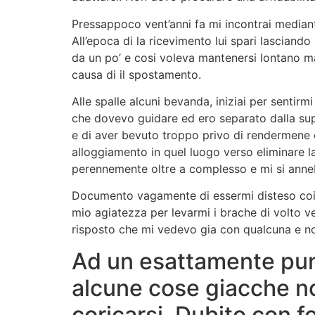
Pressappoco vent’anni fa mi incontrai mediant
All’epoca di la ricevimento lui spari lasciando
da un po’ e cosi voleva mantenersi lontano m
causa di il spostamento.
Alle spalle alcuni bevanda, iniziai per senti
che dovevo guidare ed ero separato dalla sup
e di aver bevuto troppo privo di rendermene o
alloggiamento in quel luogo verso eliminare 
perennemente oltre a complesso e mi si annebb
Documento vagamente di essermi disteso coi ve
mio agiatezza per levarmi i brache di volto 
risposto che mi vedevo gia con qualcuna e no
Ad un esattamente punto
alcune cose giacche no
coricarsi. Dubito con 