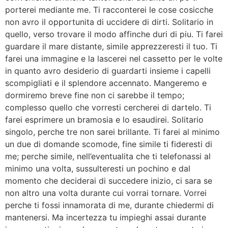
porterei mediante me. Ti racconterei le cose cosicche
non avro il opportunita di uccidere di dirti. Solitario in
quello, verso trovare il modo affinche duri di piu. Ti farei
guardare il mare distante, simile apprezzeresti il tuo. Ti
farei una immagine e la lascerei nel cassetto per le volte
in quanto avro desiderio di guardarti insieme i capelli
scompigliati e il splendore accennato. Mangeremo e
dormiremo breve fine non ci sarebbe il tempo;
complesso quello che vorresti cercherei di dartelo. Ti
farei esprimere un bramosia e lo esaudirei. Solitario
singolo, perche tre non sarei brillante. Ti farei al minimo
un due di domande scomode, fine simile ti fideresti di
me; perche simile, nell’eventualita che ti telefonassi al
minimo una volta, sussulteresti un pochino e dal
momento che deciderai di succedere inizio, ci sara se
non altro una volta durante cui vorrai tornare.
Vorrei
perche ti fossi innamorata di me, durante chiedermi di
mantenersi. Ma incertezza tu impieghi assai durante