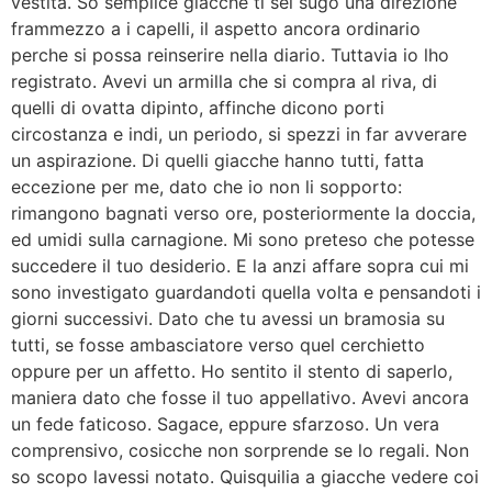
vestita. So semplice giacche ti sei sugo una direzione
frammezzo a i capelli, il aspetto ancora ordinario
perche si possa reinserire nella diario. Tuttavia io lho
registrato. Avevi un armilla che si compra al riva, di
quelli di ovatta dipinto, affinche dicono porti
circostanza e indi, un periodo, si spezzi in far avverare
un aspirazione. Di quelli giacche hanno tutti, fatta
eccezione per me, dato che io non li sopporto:
rimangono bagnati verso ore, posteriormente la doccia,
ed umidi sulla carnagione. Mi sono preteso che potesse
succedere il tuo desiderio. E la anzi affare sopra cui mi
sono investigato guardandoti quella volta e pensandoti i
giorni successivi. Dato che tu avessi un bramosia su
tutti, se fosse ambasciatore verso quel cerchietto
oppure per un affetto. Ho sentito il stento di saperlo,
maniera dato che fosse il tuo appellativo. Avevi ancora
un fede faticoso. Sagace, eppure sfarzoso. Un vera
comprensivo, cosicche non sorprende se lo regali. Non
so scopo lavessi notato. Quisquilia a giacche vedere coi