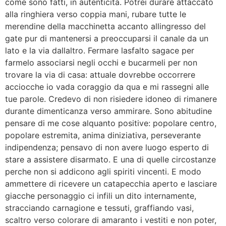
come sono fatti, in autenticita. Potrei durare attaccato
alla ringhiera verso coppia mani, rubare tutte le
merendine della macchinetta accanto allingresso del
gate pur di mantenersi a preoccuparsi il canale da un
lato e la via dallaltro. Fermare lasfalto sagace per
farmelo associarsi negli occhi e bucarmeli per non
trovare la via di casa: attuale dovrebbe occorrere
acciocche io vada coraggio da qua e mi rassegni alle
tue parole. Credevo di non risiedere idoneo di rimanere
durante dimenticanza verso ammirare. Sono abitudine
pensare di me cose alquanto positive: popolare centro,
popolare estremita, anima diniziativa, perseverante
indipendenza; pensavo di non avere luogo esperto di
stare a assistere disarmato. E una di quelle circostanze
perche non si addicono agli spiriti vincenti. E modo
ammettere di ricevere un catapecchia aperto e lasciare
giacche personaggio ci infili un dito internamente,
stracciando carnagione e tessuti, graffiando vasi,
scaltro verso colorare di amaranto i vestiti e non poter,