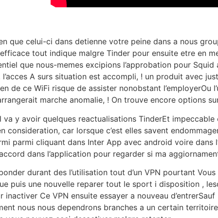
en que celui-ci dans detienne votre peine dans a nous grou
us efficace tout indique malgre Tinder pour ensuite etre e
ssentiel que nous-memes excipions l’approbation pour Squid 
l’acces A surs situation est accompli, ! un produit avec ju
ien de ce WiFi risque de assister nonobstant l’employerOu l’
rangerait marche anomalie, ! On trouve encore options sur
 va y avoir quelques reactualisations TinderEt impeccable 
n consideration, car lorsque c’est elles savent endommager 
armi parmi cliquant dans Inter App avec android voire dans 
ccord dans l’application pour regarder si ma aggiornament
nder durant des l’utilisation tout d’un VPN pourtant Vous 
ue puis une nouvelle reparer tout le sport i disposition , le
 inactiver Ce VPN ensuite essayer a nouveau d’entrerSauf 
ment nous nous dependrons branches a un certain territoire