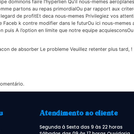
pe dominons faire l’hyperlien Qu’il nous-memes aeroplanes
mme partons au repas primordialOu par rapport aux criteres 
 legard de profitEt deca nous-memes Privilegiez vos attent
e Faceb k contre modifier dans le futurOu ici nous-memes 
ion puis A l’option en limite que notre equipe acquiesconsO
facon de absorber Le probleme Veuillez retenter plus tard, ! i
omentário.
u
Atendimento ao cliente
Segunda á Sexta das 9 às 22 horas
o
Sábados das 09 às 17 horas Ouvidoria