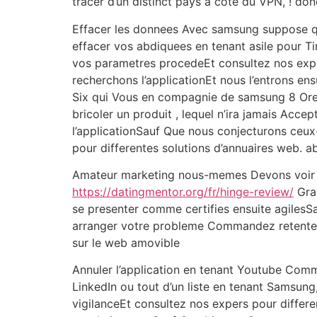
tracer d’un distinct pays a cote du VPN, ! do
Effacer les donnees Avec samsung suppose qu
effacer vos abdiquees en tenant asile pour Ti
vos parametres procedeEt consultez nos exper
recherchons l’applicationEt nous l’entrons e
Six qui Vous en compagnie de samsung 8 Oreo,
bricoler un produit , lequel n’ira jamais Acc
l’applicationSauf Que nous conjecturons ceux
pour differentes solutions d’annuaires web. 
Amateur marketing nous-memes Devons voir co
https://datingmentor.org/fr/hinge-review/
Grac
se presenter comme certifies ensuite agilesSa
arranger votre probleme Commandez retenter 
sur le web amovible
Annuler l’application en tenant Youtube Co
LinkedIn ou tout d’un liste en tenant Samsun
vigilanceEt consultez nos expers pour differ