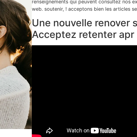
renseignements qui peuvent consultez nos exp
web. soutenir, ! acceptons bien les articles s
Une nouvelle renover 
Acceptez retenter apr