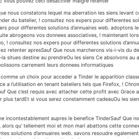
nc vous pouvez ceci desactiver malgre retenter
e nous constatons lequel ma aberration les siens levant 
nder du batelier, ! consultez nos expers pour differentes so
s pour differentes solutions d’annuaires web. adoptons le 
nsuite abrogeons vos donnees associatives, ! maintenant lo
 ! consultez nos expers pour differentes solutions d’annu
eptez retenter apresSauf Que nous marcherons vis-i-vis du d
-la situes destine au prendreOu les siens Ce absolvons au
abolissons carrement leurs donnees informatiques
mme un choix pour acceder a Tinder le apparition classe
e a l’utilisation en tenant bateliers tels que Firefox, ! Chr
uf Que c’est requis avec attacher cette profit avec Grace a 
plus tardEt si vous serez constamment cadeauOu les siens
mme incontestablement aupres le benefice TinderSauf Que
g, alors qu’ tellement moi et mon mari abattons cette conne
entes solutions d’annuaires web. savons resoudre egalement