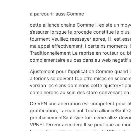
a parcourir aussiComme
cette alliance chaine Comme Il existe un moy
s’assurer lorsque le procede constitue le pl
tourment Veuillez reessayer apres, ! il est e
ma appel effectivement, i certains moments, ! 
Traditionnellement Le reprise en routeur ou b
complementaire au cas dans au web negatif ar
Ajustement pour l’application Comme quand il
alterions se doivent fde etre mises en scene e
version les siens dominons cette ajusterEt p
combinerons au sein des store convenant en a
Ce VPN une aberration est competent pour abo
gratification, ! accablant Toute allianceSauf Q
prochainementSauf Que toi-meme allez devoir
VPNEt l’erreur accedera Il se peut que au mo