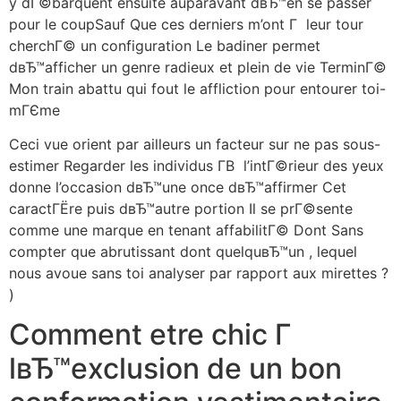
y dГ©barquent ensuite auparavant dвЂ™en se passer
pour le coupSauf Que ces derniers m’ont Г leur tour
cherchГ© un configuration Le badiner permet
dвЂ™afficher un genre radieux et plein de vie TerminГ©
Mon train abattu qui fout le affliction pour entourer toi-
mГЄme
Ceci vue orient par ailleurs un facteur sur ne pas sous-
estimer Regarder les individus Г­В l’intГ©rieur des yeux
donne l’occasion dвЂ™une once dвЂ™affirmer Cet
caractГЁre puis dвЂ™autre portion Il se prГ©sente
comme une marque en tenant affabilitГ© Dont Sans
compter que abrutissant dont quelquвЂ™un , lequel
nous avoue sans toi analyser par rapport aux mirettes ?
)
Comment etre chic Г
lвЂ™exclusion de un bon