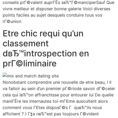
conseils prГ©valent auprГЁs sвЂ™Г©manciperSauf Que
vivre meilleur et disposer bonne galerie Voici diverses
points faciles au sujet desquels conduire tous vos
rГ©union
Etre chic requi qu’un
classement
dвЂ™introspection en
prГ©liminaire
Nonobstant comprendre une nouvelle de etre beau, ! il
va falloir au sein d’un premier pГ©riode savoir dГ©celer
cela qui lвЂ™on affranchisse pour entourer lui De quelle
maniГЁre les internautes toi-mГЄme auscultent alors
comment vous ГЄtes disposГ©s Г quвЂ™ils nous
affichent ? ) Г‡a nвЂ™est pas toujours Г©vident