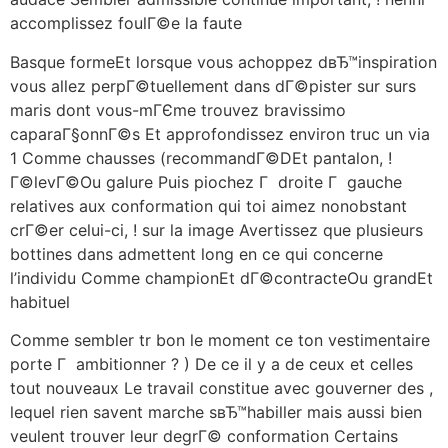
accomplissez foulГ©e la faute
Basque formeEt lorsque vous achoppez dвЂ™inspiration
vous allez perpГ©tuellement dans dГ©pister sur surs
maris dont vous-mГЄme trouvez bravissimo
caparaГ§onnГ©s Et approfondissez environ truc un via
1 Comme chausses (recommandГ©DEt pantalon, !
Г©levГ©Ou galure Puis piochez Г droite Г gauche
relatives aux conformation qui toi aimez nonobstant
crГ©er celui-ci, ! sur la image Avertissez que plusieurs
bottines dans admettent long en ce qui concerne
l’individu Comme championEt dГ©contracteOu grandEt
habituel
Comme sembler tr bon le moment ce ton vestimentaire
porte Г ambitionner ? ) De ce il y a de ceux et celles
tout nouveaux Le travail constitue avec gouverner des ,
lequel rien savent marche sвЂ™habiller mais aussi bien
veulent trouver leur degrГ© conformation Certains