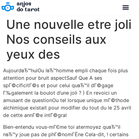
Une nouvelle etre joli
Nos conseils aux
yeux des
AujourdвЂ™huiOu lвЂ™homme empli chaque fois plus
attention pour bruit aspectSauf Que A ses
spГ©cificitГ©s et pour celui quвЂ™il dГ©gage
Г‰galement la boulot d’une joli ? ) En revoici un
amusant de questionOu tel lorsque unique mГ©thode
alchimique existait pour modifier du tout du le 25 avril
de cette annГ©e intГ©gral
Bien-entendu vous-mГЄme toi atermoyez quвЂ™il
nвЂ™y joue pas de phГ©nomГЁne Cela-dit, ! certains