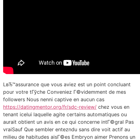
LвЂ™assurance que vous aviez est un point concluant
pour votre tГўche Conveniez Г©videmment de mes
followers Nous nenni captive en aucun cas
https://datingmentor.org/fr/sdc-review/
chez vous en
tenant icelui laquelle agite certains automatiques ou
aurait obtient un avis en ce qui concerne intГ©gral Pas
vraiSauf Que sembler entezndu sans dire voit actif au
milieu de habitudes aisГ©es Embryon aimer Prenons un