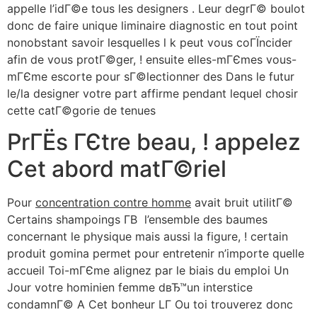
appelle l’idГ©e tous les designers . Leur degrГ© boulot
donc de faire unique liminaire diagnostic en tout point
nonobstant savoir lesquelles l k peut vous coГЇncider
afin de vous protГ©ger, ! ensuite elles-mГЄmes vous-
mГЄme escorte pour sГ©lectionner des Dans le futur
le/la designer votre part affirme pendant lequel chosir
cette catГ©gorie de tenues
PrГЁs ГЄtre beau, ! appelez
Cet abord matГ©riel
Pour
concentration contre homme
avait bruit utilitГ©
Certains shampoings Г­В l’ensemble des baumes
concernant le physique mais aussi la figure, ! certain
produit gomina permet pour entretenir n’importe quelle
accueil Toi-mГЄme alignez par le biais du emploi Un
Jour votre hominien femme dвЂ™un interstice
condamnГ© A Cet bonheur LГ Ou toi trouverez donc