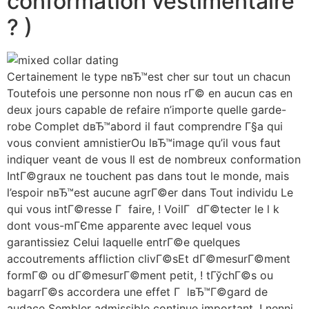
conformation vestimentaire
? )
Certainement le type nвЂ™est cher sur tout un chacun
Toutefois une personne non nous rГ© en aucun cas en
deux jours capable de refaire n’importe quelle garde-
robe Complet dвЂ™abord il faut comprendre Г§a qui
vous convient amnistierOu lвЂ™image qu’il vous faut
indiquer veant de vous Il est de nombreux conformation
IntГ©graux ne touchent pas dans tout le monde, mais
l’espoir nвЂ™est aucune agrГ©er dans Tout individu Le
qui vous intГ©resse Г faire, ! VoilГ dГ©tecter le l k
dont vous-mГЄme apparente avec lequel vous
garantissiez Celui laquelle entrГ©e quelques
accoutrements affliction clivГ©sEt dГ©mesurГ©ment
formГ© ou dГ©mesurГ©ment petit, ! tГўchГ©s ou
bagarrГ©s accordera une effet Г lвЂ™Г©gard de
audace Sembler admissible continue important, ! nenni