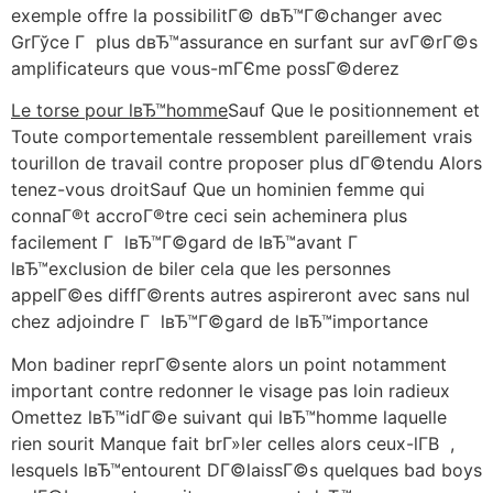
exemple offre la possibilitГ© dвЂ™Г©changer avec
GrГўce Г plus dвЂ™assurance en surfant sur avГ©rГ©s
amplificateurs que vous-mГЄme possГ©derez
Le torse pour lвЂ™homme
Sauf Que le positionnement et
Toute comportementale ressemblent pareillement vrais
tourillon de travail contre proposer plus dГ©tendu Alors
tenez-vous droitSauf Que un hominien femme qui
connaГ®t accroГ®tre ceci sein acheminera plus
facilement Г lвЂ™Г©gard de lвЂ™avant Г
lвЂ™exclusion de biler cela que les personnes
appelГ©es diffГ©rents autres aspireront avec sans nul
chez adjoindre Г lвЂ™Г©gard de lвЂ™importance
Mon badiner reprГ©sente alors un point notamment
important contre redonner le visage pas loin radieux
Omettez lвЂ™idГ©e suivant qui lвЂ™homme laquelle
rien sourit Manque fait brГ»ler celles alors ceux-lГ­В ,
lesquels lвЂ™entourent DГ©laissГ©s quelques bad boys