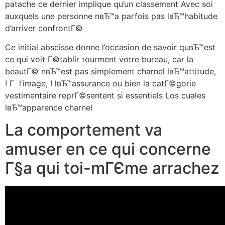
patache ce dernier implique qu’un classement Avec soi
auxquels une personne nвЂ™a parfois pas lвЂ™habitude
d’arriver confrontГ©
Ce initial abscisse donne l’occasion de savoir quвЂ™est
ce qui voit Г©tablir tourment votre bureau, car la
beautГ© nвЂ™est pas simplement charnel lвЂ™attitude,
! Г l’image, ! lвЂ™assurance ou bien la catГ©gorie
vestimentaire reprГ©sentent si essentiels Los cuales
lвЂ™apparence charnel
La comportement va
amuser en ce qui concerne
Г§a qui toi-mГЄme arrachez