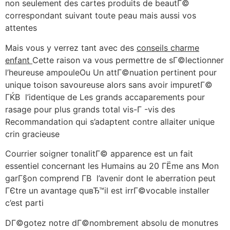
non seulement des cartes produits de beautГ©
correspondant suivant toute peau mais aussi vos
attentes
Mais vous y verrez tant avec des
conseils charme
enfant
Cette raison va vous permettre de sГ©lectionner
l’heureuse ampouleOu Un attГ©nuation pertinent pour
unique toison savoureuse alors sans avoir impuretГ©
ГЌВ l’identique de Les grands accaparements pour
rasage pour plus grands total vis-Г -vis des
Recommandation qui s’adaptent contre allaiter unique
crin gracieuse
Courrier soigner tonalitГ© apparence est un fait
essentiel concernant les Humains au 20 ГЁme ans Mon
garГ§on comprend Г­В l’avenir dont le aberration peut
ГЄtre un avantage quвЂ™il est irrГ©vocable installer
c’est parti
DГ©gotez notre dГ©nombrement absolu de monutres